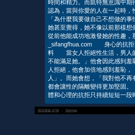
時間和精力。而凱特無意識中期
認為，當與你愛的人在一起時，
「為什麼我要做自己不想做的事
她甚至覺得，她不像以前那樣想
從前他能成功地激發她的性趣，
_sifangfhua.com 身
料 當女人拒絕性生活，男人的
不能滿足她。」他會因此感到羞
人拒絕，他會加倍地感到羞恥，
人」。而她會想，「我對他不再
都會讓性的隔離變得更加堅固。
體和心理的抗拒只持續短短一段
視訊辣妹 d736
：
Sitemap