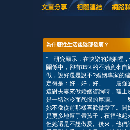
為什麼性生活後陰部發癢？
" 研究顯示，在快樂的婚姻裡，
關係中，卻有85%的不滿意來
做，說好還是說不?婚姻專家的
定得是：好，好，好。 最強
這對夫妻來做婚姻咨詢時，離上
是一堵冰冷而怨恨的厚牆。 兒
她不像從前那樣喜歡做愛了。開
是更多地幫手帶孩子，夜裡他起
但她還是不想做愛。後來，他們